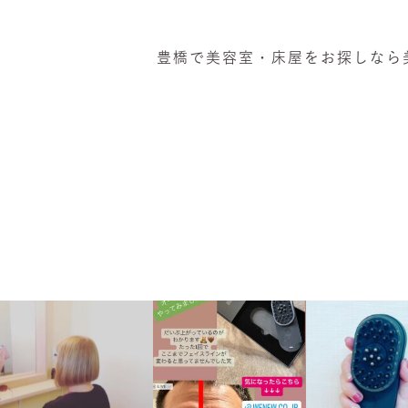
​豊橋で美容室・床屋をお探しな
hinatabokko_hair
hinatabokko_hair
hinatabokko_