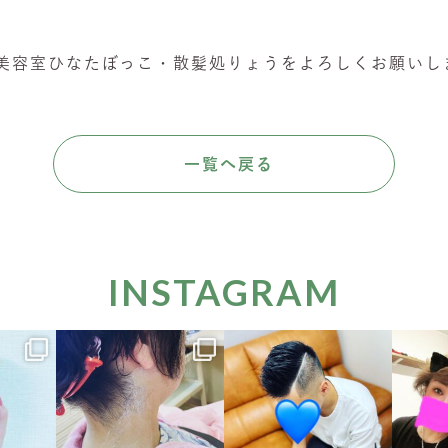
ら美容室ひなたぼっこ・散髪処りょうをよろしくお願いし
一覧へ戻る
INSTAGRAM
hair
hinatabokko_hair
hinatabokko_hair
hina