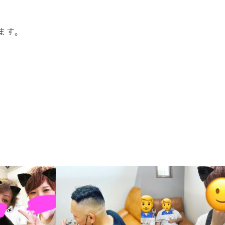
ます。
tabokko_hair
hinatabokko_hair
hinatabokko_hair