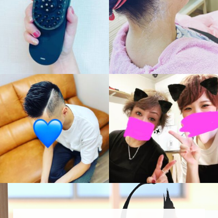
10月 5
10月 3
hinatabokko_hair
hinatabokko_hair
10月 3
9月 29